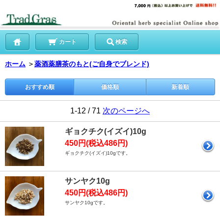
カート
検索
ホーム
＞
薬酒薬膳茶のもと(ご自身でブレンド)
おすすめ順
価格順
新着順
1-12 / 71
次のページへ
ギョクチク(イズイ)10g
450円(税込486円)
ギョクチク(イズイ)10gです。
サンヤク10g
450円(税込486円)
サンヤク10gです。