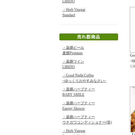
LIBIDO
・Herb Vinegar
Standard
・薬膳ビール
麦膳Premium
Goo
~
・薬膳ワイン
5,
LIBIDO
・Good Night Coffee
~ゆっくりおやすみなさい~
・薬膳ハーブティー
BABY SMILE
・薬膳ハーブティー
Energy Shower
・薬膳ハーブティー
ウチガワコンディショナー(茶)
・Herb Vinegar