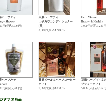
膳ハーブティー
薬膳ハーブティー
Herb Vinegar
ergy Shower
ウチガワコンディショナー
Beauty & Healthy
800円(税込3,024円)
(茶)
3,000円(税込3,240円
3,000円(税込3,240円)
膳ハーブみそ
薬膳ビール＆ハーブコーヒー
薬膳ハーブヴィネ
andard
ギフト
ブティーギフト
500円(税込2,700円)
7,300円(税込8,030円)
5,800円(税込6,264円