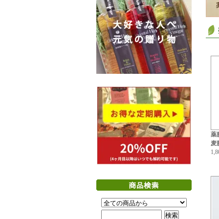
薬
麦膳
1,