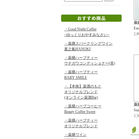
薬
En
・Good Night Coffee
2,
~ゆっくりおやすみなさい~
・薬膳スパークリングワイン
葉之氣HANOKI
・薬膳ハーブティー
ウチガワコンディショナー(茶)
・薬膳ハーブティー
BABY SMILE
・【本格】薬酒のもと
オリジナルブレンド
(オンライン薬酒Bar)
薬
・薬膳ハーブコーヒー
St
Beauty Coffee Sweet
2,
・薬膳ハーブティー
オリジナルブレンド
・薬膳ワイン