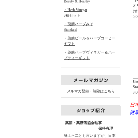
【
Beauty & Healthy
オ
・Herb Vinegar
(
3種セット
5,
・薬膳ハーブみそ
Standard
・薬膳ビール＆ハーブコーヒー
ギフト
・薬膳ハーブヴィネガー＆ハー
ブティーギフト
He
St
メルマガ登録・解除はこちら
3,
日
健
薬酒・薬膳酒協会理事
保科有理
身土不二とも言いますが、日本