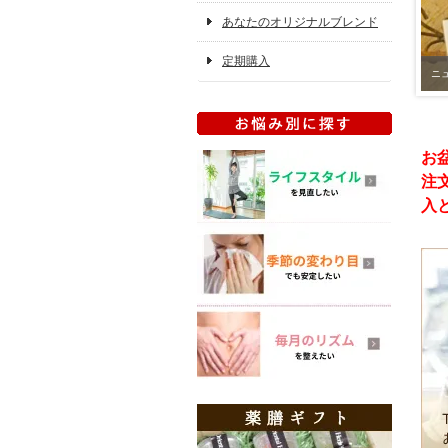
あなたのオリジナルブレンド
定期購入
ニ
お
注
入