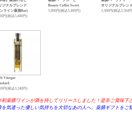
本格】薬酒のもと
薬膳ハーブコーヒー
薬膳ハーブティー
リジナルブレンド
Beauty Coffee Sweet
オリジナルブレン
オンライン薬酒Bar)
5,000円(税込5,400円)
3,300円(税込3,564円
000円(税込5,400円)
rb Vinegar
andard
000円(税込3,240円)
本初薬膳ワインが満を持してリリースしました！是非ご賞味下
康を気遣った優しい気持ちを大切なあの人へ。薬膳ギフトをご