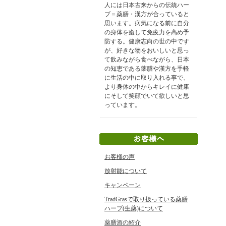
人には日本古来からの伝統ハー
ブ＝薬膳・漢方が合っていると
思います。病気になる前に自分
の身体を癒して免疫力を高め予
防する。健康志向の世の中です
が、好きな物をおいしいと思っ
て飲みながら食べながら、日本
の知恵である薬膳や漢方を手軽
に生活の中に取り入れる事で、
より身体の中からキレイに健康
にそして笑顔でいて欲しいと思
っています。
お客様の声
放射能について
キャンペーン
TradGrasで取り扱っている薬膳
ハーブ(生薬)について
薬膳酒の紹介