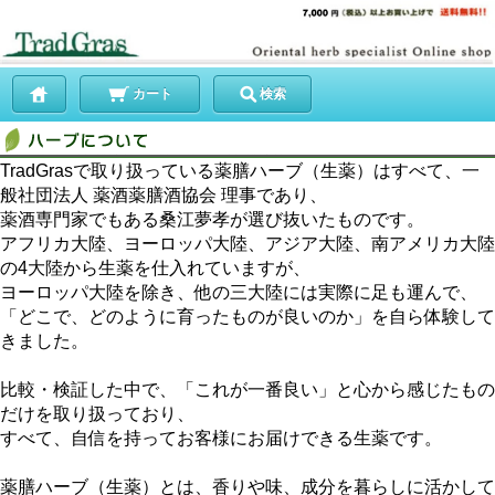
カート
検索
TradGrasで取り扱っている薬膳ハーブ（生薬）はすべて、一
般社団法人 薬酒薬膳酒協会 理事であり、
薬酒専門家でもある桑江夢孝が選び抜いたものです。
アフリカ大陸、ヨーロッパ大陸、アジア大陸、南アメリカ大陸
の4大陸から生薬を仕入れていますが、
ヨーロッパ大陸を除き、他の三大陸には実際に足も運んで、
「どこで、どのように育ったものが良いのか」を自ら体験して
きました。
比較・検証した中で、「これが一番良い」と心から感じたもの
だけを取り扱っており、
すべて、自信を持ってお客様にお届けできる生薬です。
薬膳ハーブ（生薬）とは、香りや味、成分を暮らしに活かして