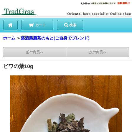
カート
検索
ホーム
＞
薬酒薬膳茶のもと(ご自身でブレンド)
前の商品へ
次の商品へ
ビワの葉10g