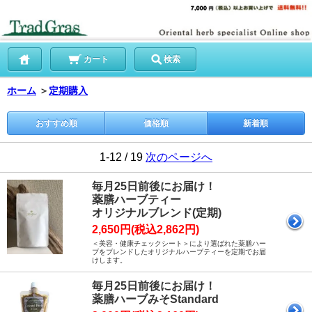
カート
検索
ホーム
＞
定期購入
おすすめ順
価格順
新着順
1-12 / 19
次のページへ
毎月25日前後にお届け！
薬膳ハーブティー
オリジナルブレンド(定期)
2,650円(税込2,862円)
＜美容・健康チェックシート＞により選ばれた薬膳ハー
ブをブレンドしたオリジナルハーブティーを定期でお届
けします。
毎月25日前後にお届け！
薬膳ハーブみそStandard